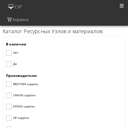
СЭТ
Корзина
Каталог Ресурсных Узлов и материалов:
В наличии
Нет
Да
Производители:
BROTHER supplies
CANON supplies
EPSON supplies
HP supplies