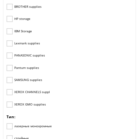
BROTHER supplies
HP storage
IBM Storage
Lexmark supplies
PANASONIC supplies
Pantum supplies
SAMSUNG supplies
XEROX CHANNELS suppl
XEROX GMO supplies
Тип:
лазерные монохромные
струйные