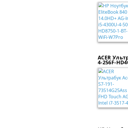
ACER Ультр
4-256F-HD4