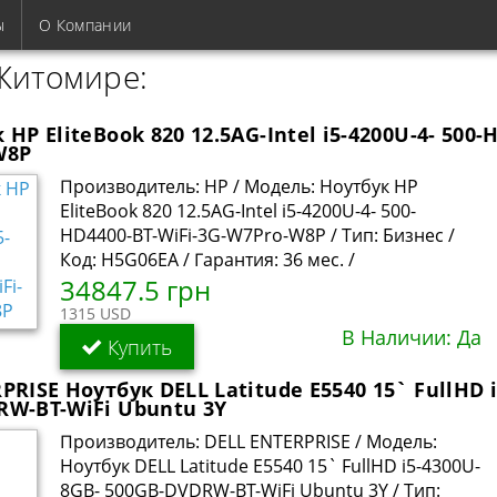
ы
О Компании
 Житомире:
HP EliteBook 820 12.5AG-Intel i5-4200U-4- 500-
W8P
Производитель: HP / Модель: Ноутбук HP
EliteBook 820 12.5AG-Intel i5-4200U-4- 500-
HD4400-BT-WiFi-3G-W7Pro-W8P / Тип: Бизнес /
Код: H5G06EA / Гарантия: 36 мес. /
34847.5 грн
1315 USD
В Наличии: Да
Купить
PRISE Ноутбук DELL Latitude E5540 15` FullHD i
RW-BT-WiFi Ubuntu 3Y
Производитель: DELL ENTERPRISE / Модель:
Ноутбук DELL Latitude E5540 15` FullHD i5-4300U-
8GB- 500GB-DVDRW-BT-WiFi Ubuntu 3Y / Тип: