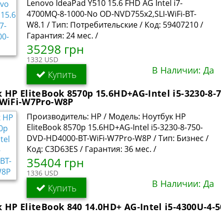
Lenovo IdeaPad Y510 15.6 FHD AG Intel i7-
4700MQ-8-1000-No OD-NVD755x2,SLI-WiFi-BT-
W8.1 / Тип: Потребительские / Код: 59407210 /
Гарантия: 24 мес. /
35298 грн
1332 USD
В Наличии: Да
Купить
 HP EliteBook 8570p 15.6HD+AG-Intel i5-3230-8-
-WiFi-W7Pro-W8P
Производитель: HP / Модель: Ноутбук HP
EliteBook 8570p 15.6HD+AG-Intel i5-3230-8-750-
DVD-HD4000-BT-WiFi-W7Pro-W8P / Тип: Бизнес /
Код: C3D63ES / Гарантия: 36 мес. /
35404 грн
1336 USD
В Наличии: Да
Купить
 HP EliteBook 840 14.0HD+ AG-Intel i5-4300U-4-