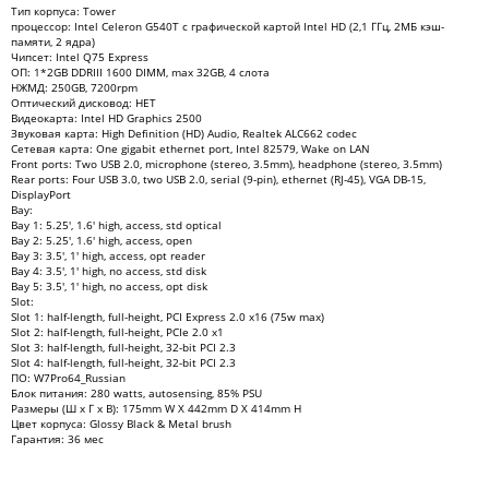
Тип корпуса: Tower
процессор: Intel Celeron G540T с графической картой Intel HD (2,1 ГГц, 2МБ кэш-
памяти, 2 ядра)
Чипсет: Intel Q75 Express
ОП: 1*2GB DDRIII 1600 DIMM, max 32GB, 4 слота
НЖМД: 250GB, 7200rpm
Оптический дисковод: НЕТ
Видеокарта: Intel HD Graphics 2500
Звуковая карта: High Definition (HD) Audio, Realtek ALC662 codec
Сетевая карта: One gigabit ethernet port, Intel 82579, Wake on LAN
Front ports: Two USB 2.0, microphone (stereo, 3.5mm), headphone (stereo, 3.5mm)
Rear ports: Four USB 3.0, two USB 2.0, serial (9-pin), ethernet (RJ-45), VGA DB-15,
DisplayPort
Bay:
Bay 1: 5.25', 1.6' high, access, std optical
Bay 2: 5.25', 1.6' high, access, open
Bay 3: 3.5', 1' high, access, opt reader
Bay 4: 3.5', 1' high, no access, std disk
Bay 5: 3.5', 1' high, no access, opt disk
Slot:
Slot 1: half-length, full-height, PCI Express 2.0 x16 (75w max)
Slot 2: half-length, full-height, PCIe 2.0 x1
Slot 3: half-length, full-height, 32-bit PCI 2.3
Slot 4: half-length, full-height, 32-bit PCI 2.3
ПО: W7Pro64_Russian
Блок питания: 280 watts, autosensing, 85% PSU
Размеры (Ш x Г x В): 175mm W X 442mm D X 414mm H
Цвет корпуса: Glossy Black & Metal brush
Гарантия: 36 мес